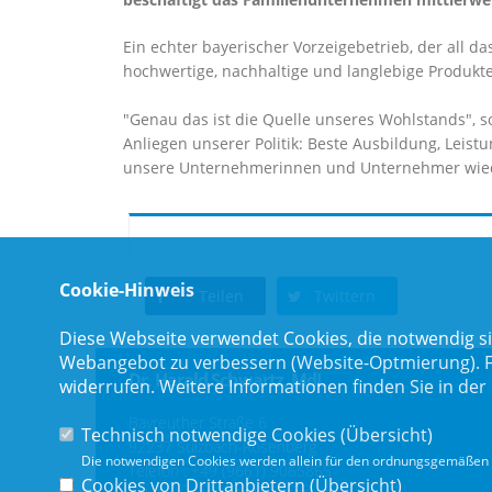
Ein echter bayerischer Vorzeigebetrieb, der all 
hochwertige, nachhaltige und langlebige Produkte
"Genau das ist die Quelle unseres Wohlstands", so
Anliegen unserer Politik: Beste Ausbildung, Leist
unsere Unternehmerinnen und Unternehmer wiede
Cookie-Hinweis
Teilen
Twittern
Diese Webseite verwendet Cookies, die notwendig si
Webangebot zu verbessern (Website-Optmierung). Für
Dr. Harald Schwartz, MdL
widerrufen. Weitere Informationen finden Sie in der
Bayreuther Straße 6
Technisch notwendige Cookies (
Übersicht
)
92237 Sulzbach-Rosenberg
Die notwendigen Cookies werden allein für den ordnungsgemäßen 
Telefon :
+49 (9661) 9065865
Cookies von Drittanbietern (
Übersicht
)