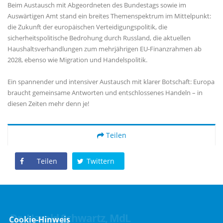
Beim Austausch mit Abgeordneten des Bundestags sowie im
Auswärtigen Amt stand ein breites Themenspektrum im Mittelpunkt:
die Zukunft der europäischen Verteidigungspolitik, die
sicherheitspolitische Bedrohung durch Russland, die aktuellen
Haushaltsverhandlungen zum mehrjährigen EU-Finanzrahmen ab
2028, ebenso wie Migration und Handelspolitik.
Ein spannender und intensiver Austausch mit klarer Botschaft: Europa
braucht gemeinsame Antworten und entschlossenes Handeln – in
diesen Zeiten mehr denn je!
Teilen
Teilen
Twittern
Dr. Harald Schwartz, MdL
Cookie-Hinweis