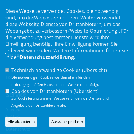
Diese Webseite verwendet Cookies, die notwendig
Bayreuther Straße 6
sind, um die Webseite zu nutzen. Weiter verwendet
92237 Sulzbach-Rosenberg
diese Webseite Dienste von Drittanbietern, um das
Telefon :
+49 (9661) 9065865
Webangebot zu verbessern (Website-Optmierung). Für
Telefax : +49 (9661) 9065866
die Verwendung bestimmter Dienste wird Ihre
E-Mail :
info@harald-schwartz.de
Einwilligung benötigt. Ihre Einwilligung können Sie
jederzeit widerrufen. Weitere Informationen finden Sie
Im Web
in der
Datenschutzerklärung
.
Technisch notwendige Cookies (
Übersicht
)
Internet
Facebook
Die notwendigen Cookies werden allein für den
ordnungsgemäßen Gebrauch der Webseite benötigt.
Cookies von Drittanbietern (
Übersicht
)
Service
Zur Optimierung unserer Webseite binden wir Dienste und
Angebote von Drittanbietern ein.
Sitemap
Kontakt
Alle akzeptieren
Auswahl speichern
Impressum
Datenschutz